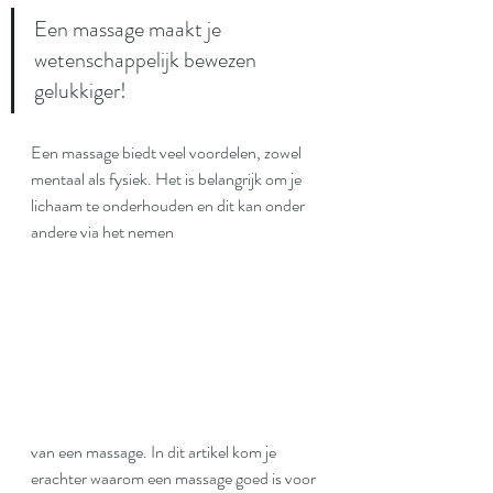
Een massage maakt je 
wetenschappelijk bewezen 
gelukkiger!
Een massage biedt veel voordelen, zowel 
mentaal als fysiek. Het is belangrijk om je 
lichaam te onderhouden en dit kan onder 
andere via het nemen
van een massage. In dit artikel kom je 
erachter waarom een massage goed is voor 