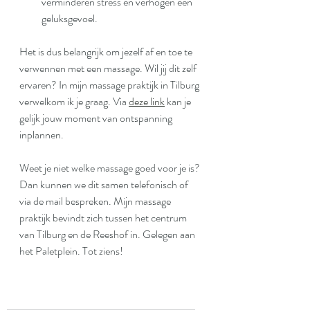
verminderen stress en verhogen een 
geluksgevoel. 
Het is dus belangrijk om jezelf af en toe te 
verwennen met een massage. Wil jij dit zelf 
ervaren? In mijn massage praktijk in Tilburg 
verwelkom ik je graag. Via 
deze link
 kan je 
gelijk jouw moment van ontspanning 
inplannen.
Weet je niet welke massage goed voor je is? 
Dan kunnen we dit samen telefonisch of 
via de mail bespreken. Mijn massage 
praktijk bevindt zich tussen het centrum 
van Tilburg en de Reeshof in. Gelegen aan 
het Paletplein. Tot ziens!