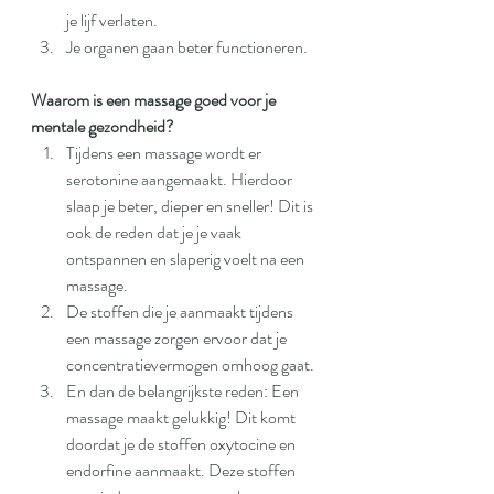
je lijf verlaten.
Je organen gaan beter functioneren.
Waarom is een massage goed voor je 
mentale gezondheid?
Tijdens een massage wordt er 
serotonine aangemaakt. Hierdoor 
slaap je beter, dieper en sneller! Dit is 
ook de reden dat je je vaak 
ontspannen en slaperig voelt na een 
massage.
De stoffen die je aanmaakt tijdens 
een massage zorgen ervoor dat je 
concentratievermogen omhoog gaat. 
En dan de belangrijkste reden: Een 
massage maakt gelukkig! Dit komt 
doordat je de stoffen oxytocine en 
endorfine aanmaakt. Deze stoffen 