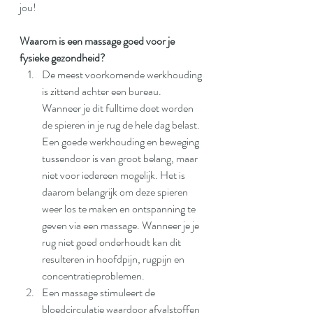
jou!
Waarom is een massage goed voor je 
fysieke gezondheid?
De meest voorkomende werkhouding 
is zittend achter een bureau. 
Wanneer je dit fulltime doet worden 
de spieren in je rug de hele dag belast. 
Een goede werkhouding en beweging 
tussendoor is van groot belang, maar 
niet voor iedereen mogelijk. Het is 
daarom belangrijk om deze spieren 
weer los te maken en ontspanning te 
geven via een massage. Wanneer je je 
rug niet goed onderhoudt kan dit 
resulteren in hoofdpijn, rugpijn en 
concentratieproblemen. 
Een massage stimuleert de 
bloedcirculatie waardoor afvalstoffen 