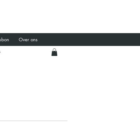
ubon
Over ons
s