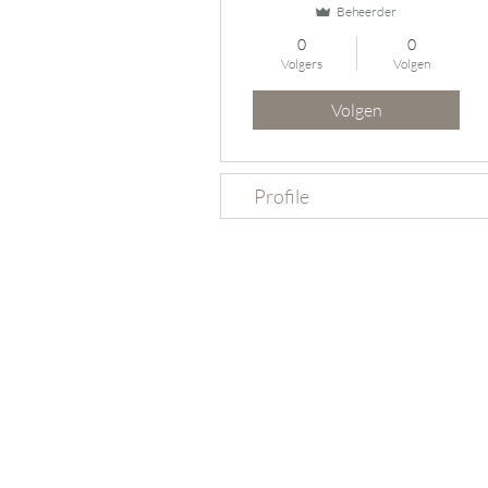
Beheerder
0
0
Volgers
Volgen
Volgen
Profile