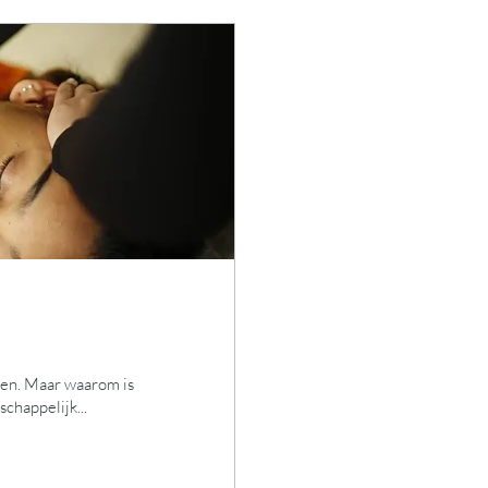
en. Maar waarom is
chappelijk...