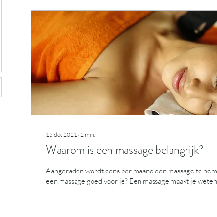
15 dec 2021
∙
2
min.
Waarom is een massage belangrijk?
Aangeraden wordt eens per maand een massage te nem
een massage goed voor je? Een massage maakt je wetens