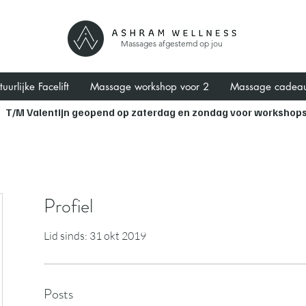
Massages afgestemd op jou
uurlijke Facelift
Massage workshop voor 2
Massage cadea
T/M Valentijn geopend op zaterdag en zondag voor workshop
Profiel
Lid sinds: 31 okt 2019
Posts