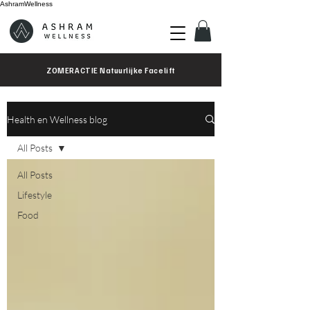
AshramWellness
ZOMERACTIE Natuurlijke Facelift
Health en Wellness blog
All Posts
All Posts
Lifestyle
Food