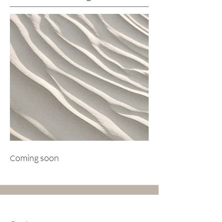
oming soon
C