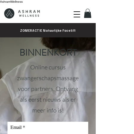
AshramWellness
ZOMERACTIE Natuurlijke Facelift
BINNENKORT
Online cursus
zwangerschapsmassage
voor partners. Ontvang
als eerst nieuws als er
meer info is!
Email