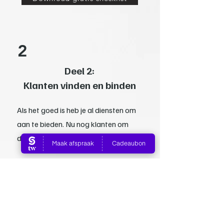
2
Deel 2:
Klanten vinden en binden
Als het goed is heb je al diensten om
aan te bieden. Nu nog klanten om
daar blij mee te maken.
In deel 2 behandelen we de manier
waarop:
- Klanten jou vinden
- Klanten voor jou kiezen
- Klanten bij jou terug blijven komen