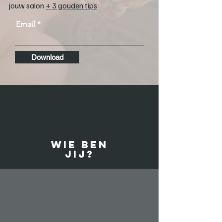
jouw salon
+ 3 gouden tips
Email
Download
Wie ben
jij?