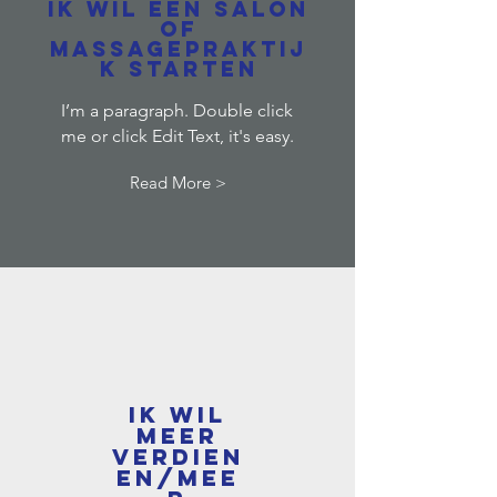
Ik wil een salon
of
massagepraktij
k starten
I’m a paragraph. Double click
me or click Edit Text, it's easy.
Read More >
Ik wil
meer
verdien
en/mee