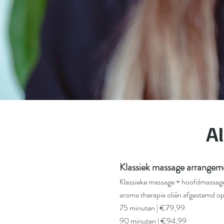
A
Klassiek massage arrangem
Klassieke massage + hoofdmassage
aroma therapie oliën afgestemd op
75 minuten | €79,99
90 minuten | €94,99