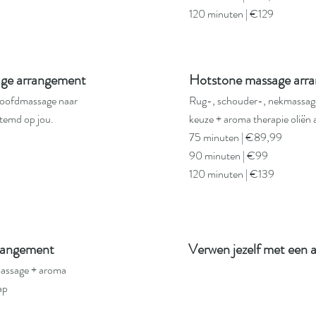
120 minuten | €129
ge arrangement
Hotstone massage arr
oofdmassage naar
Rug-, schouder-, nek
massag
stemd op jou.
keuze + aroma therapie oliën 
75 minuten | €89,99
90 minuten | €99
120 minuten | €139
rangement
Verwen jezelf met een 
ssage + aroma
ap