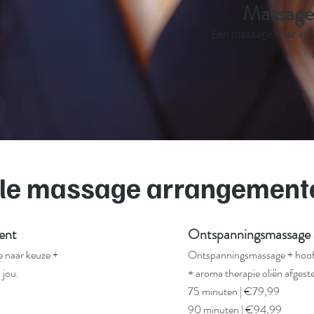
Massage
Een massage naar keu
lle massage arrangement
ent
Ontspanningsmassage 
 naar keuze +
Ontspanningsmassage +
hoof
 jou.
+ aroma therapie oliën afgest
75 minuten | €79,99
90 minuten | €94,99