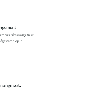
angement
e +
hoofdmassage naar
afgestemd op jou.
arrangment: