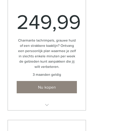
Strakkere huid
Minder grauwe huid
249,99
Bindweefsel, manuele kobido,
gua sha en cupping technieken
249,99€
Afvoer gifstoffen
Charmante lachrimpels, grauwe huid
of een strakkere kaaklijn? Ontvang
TIJDELIJK cadeau: facecups of
een persoonlijk plan waarmee je zelf
gua sha
in slechts enkele minuten per week
de gebieden kunt aanpakken die jij
wilt verbeteren.
3 maanden geldig
Nu kopen
Eenmalige investering
Besteed slechts enkele minuten
per week aan je plan