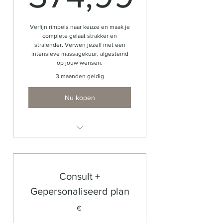
374,99€
Verfijn rimpels naar keuze en maak je
complete gelaat strakker en
stralender. Verwen jezelf met een
intensieve massagekuur, afgestemd
op jouw wensen.
3 maanden geldig
Nu kopen
Intake
5 behandelingen
Expert behandelaar
Consult +
Zichtbaar resultaat na eerste
Gepersonaliseerd plan
behandeling
€
Stralendere vollere huid